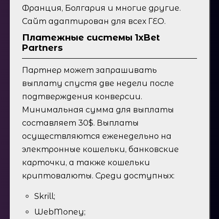
Франция, Болгария и многие другие.
Сайт адаптирован для всех ГЕО.
Платежные системы 1xBet
Partners
Партнер может запрашивать
выплату спустя две недели после
подтверждения конверсии.
Минимальная сумма для выплаты
составляет 30$. Выплаты
осуществляются еженедельно на
электронные кошельки, банковские
карточки, а также кошельки
криптовалюты. Среди доступных:
Skrill;
WebMoney;