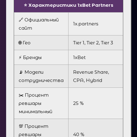
⭐️
Характеристики 1xBet Partners
🔗
Официальный
1x.partners
сайт
🌐
Гео
Tier 1, Tier 2, Tier 3
⚡️
Бренды
1xBet
📡
Модели
Revenue Share,
сотрудничества
CPA, Hybrid
✂️
Процент
ревшары
25 %
минимальный
💯 Процент
ревшары
40 %