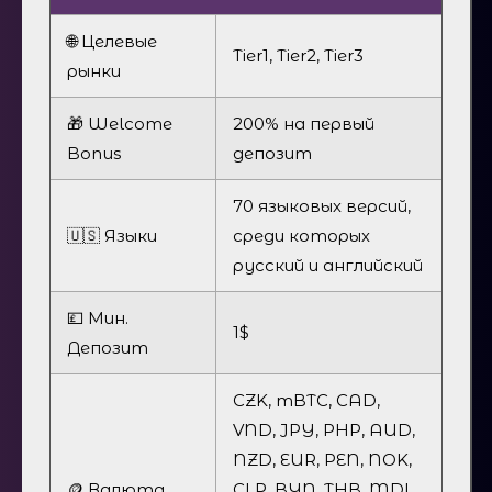
🌐
Целевые
Tier1, Tier2, Tier3
рынки
🎁
Welcome
200% на первый
Bonus
депозит
70 языковых версий,
🇺🇸 Языки
среди которых
русский и английский
💷
Мин.
1$
Депозит
CZK, mBTC, CAD,
VND, JPY, PHP, AUD,
NZD, EUR, PEN, NOK,
🪙
Валюта
CLP, BYN, THB, MDL,