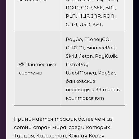
MXN, COP, SEK, BRL,
PLN, HUF, INR, RON,
CNY, USD, KZT,
PayGo, MoneyGO,
AIRTM, BinancePay,
Skrill, Jeton, PayKwik,
💳
Платежные
AstroPay,
системы
WebMoney, PayEer,
банковские
переводы и 39 типов
криптовалют
Принимается трафик более чем из
сотни стран мира, среди которых
Турция, Казахстан, Южная Корея,