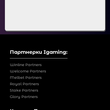
Партнерки Igaming:
Winline Partners
Welcome Partners
Melbet Partners
Royal Partners
Stake Partners
Glory Partners