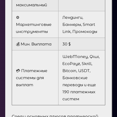
максимальный
⚙️
Лендинги,
Маркетинговые
Баннеры, Smart
инструменты
Link, Промокоды
💰
Мин. Выплата
30 $
WebMoney, Qiwi,
EcoPayz, Skrill,
💳
Платежные
Bitcoin, USDT,
системы для
Банковские
выплат
переводы и еще
190 платежных
систем
Среди основных плюсов партнерской