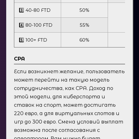
3️⃣
40-80 FTD
50%
45%
4️⃣
80-100 FTD
55%
5️⃣
100+ FTD
60%
55%
CPA
Если возникнет желание, пользователь
может перейти на такую модель
сотрудничества, как CPA. Доход по
этой модели, для киберспорта и
ставок на спорт, может достигать
220 евро, а для виртуальных слотов и
игр до 300 евро. Смена условий выплат
возможна после согласования с
оператором. Вам нужно будет