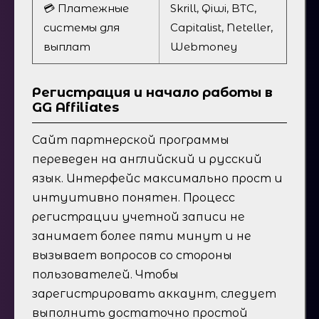
💳
Платежные
Skrill, Qiwi, BTC,
системы для
Capitalist, Neteller,
выплат
Webmoney
Регистрация и начало работы в
GG Affiliates
Сайт партнерской программы
переведен на английский и русский
язык. Интерфейс максимально прост и
интуитивно понятен. Процесс
регистрации учетной записи не
занимает более пяти минут и не
вызывает вопросов со стороны
пользователей. Чтобы
зарегистрировать аккаунт, следует
выполнить достаточно простой