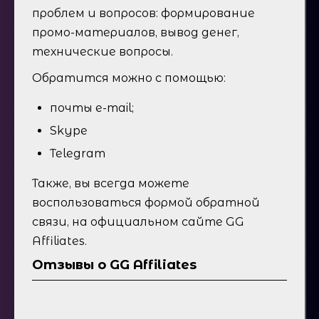
проблем и вопросов: формирование
промо-материалов, вывод денег,
технические вопросы.
Обратится можно с помощью:
почты e-mail;
Skype
Telegram
Также, вы всегда можете
воспользоваться формой обратной
связи, на официальном сайте GG
Affiliates.
Отзывы о GG Affiliates