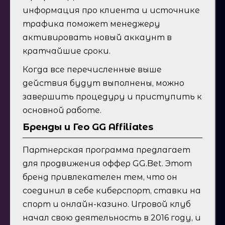
информация про клиента и источнике
трафика поможет менеджеру
активировать новый аккаунт в
кратчайшие сроки.
Когда все перечисленные выше
действия будут выполнены, можно
завершить процедуру и приступить к
основной работе.
Бренды и Гео GG Affiliates
Партнерская программа предлагает
для продвижения оффер GG.Bet. Этот
бренд привлекателен тем, что он
соединил в себе киберспорт, ставки на
спорт и онлайн-казино. Игровой клуб
начал свою деятельность в 2016 году, и