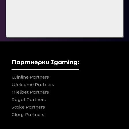
Партнерки Igaming:
Winline Partners
Welcome Partners
Melbet Partners
Royal Partners
Stake Partners
Glory Partners