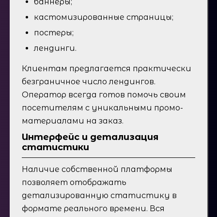
баннеры;
кастомизированные страницы;
постеры;
лендинги.
Клиентам предлагается практически
безграничное число лендингов.
Оператор всегда готов помочь своим
посетителям с уникальными промо-
материалами на заказ.
Интерфейс и детализация
статистики
Наличие собственной платформы
позволяет отображать
детализированную статистику в
формате реального времени. Вся