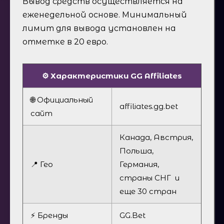
Вывод средств осуществляется на
еженедельной основе. Минимальный
лимит для вывода установлен на
отметке в 20 евро.
⚙️
Характеристики GG Affiliates
🌐
Официальный
affiliates.gg.bet
сайт
Канада, Австрия,
Польша,
📍
Гео
Германия,
страны СНГ и
еще 30 стран
⚡️
Бренды
GG.Bet