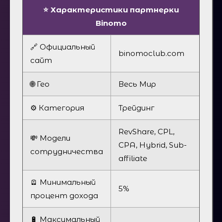
⭐️ Характеристики партнерки
Binomo
🔗 Официальный
binomoclub.com
сайт
🌐 Гео
Весь Мир
⚙️ Категория
Трейдинг
RevShare, CPL,
💸 Модели
CPA, Hybrid, Sub-
сотрудничества
affiliate
🪫 Минимальный
5%
процент дохода
🔋 Максимальный