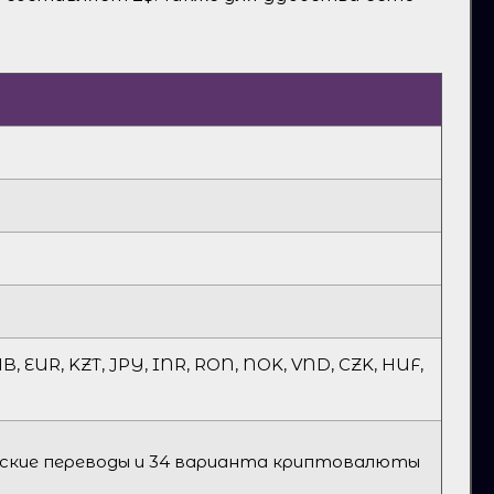
, EUR, KZT, JPY, INR, RON, NOK, VND, CZK, HUF,
анковские переводы и 34 варианта криптовалюты