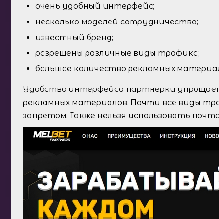
очень удобный интерфейс;
несколько моделей сотрудничества;
известный бренд;
разрешены различные виды трафика;
большое количество рекламных материал
Удобство интерфейса партнерки упрощает
рекламных материалов. Почти все виды тр
запретом. Также нельзя использовать почт