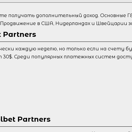
те получать дополнительный доход. Основные ГЕО
 Продвижение в США, Нидерландах и Швейцарии 
Partners
ски каждую неделю, но только если на счету б
 30$. Среди популярных платежных систем дост
bet Partners