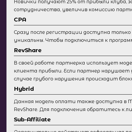
Новички получают 25% от прибыли клуба, 
сотрудничества, увеличив комиссию партн
CPA
Сразу после регистрации доступна только 
уникальны. Чтобы подключиться к програм
RevShare
В своей работе партнерка использует мод
клиента прибыли. Если партнер нарушает у
случае грубого нарушения происходит блок
Hybrid
Данная модель оплати также доступна в Me
RevShare. Для подключения обратитесь к л
Sub-Affiliate