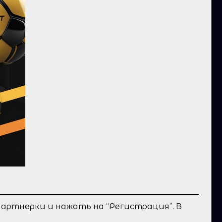
партнерки и нажать на “Регистрация”. В