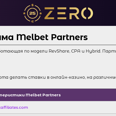
а Melbet Partners
аботающая по модели RevShare, CPA и Hybrid. Пар
та делать ставки в онлайн-казино, на различны
еристики Melbet Partners
affiliates.com