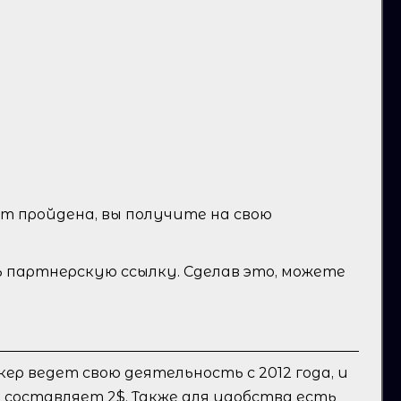
т пройдена, вы получите на свою
ь партнерскую ссылку. Сделав это, можете
р ведет свою деятельность с 2012 года, и
составляет 2$. Также для удобства есть