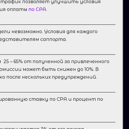
й трафик позволяет улучшить условия
ния оплаты
по СРА
.
ли невозможно. Условия для каждого
редставителям саппорта.
25 – 65% от полученной за привлеченного
омиссии может быть снижен до 10%. В
ко после нескольких предупреждений.
ированную ставку по CPA и процент по