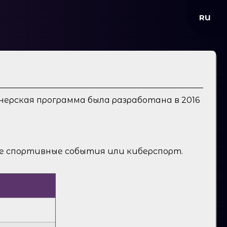
RU
тнерская программа была разработана в 2016
е спортивные события или киберспорт.