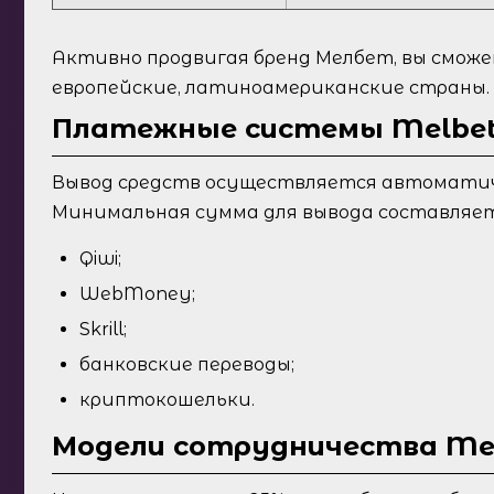
Активно продвигая бренд Мелбет, вы сможе
европейские, латиноамериканские страны.
Платежные системы Melbet 
Вывод средств осуществляется автоматиче
Минимальная сумма для вывода составляет
Qiwi;
WebMoney;
Skrill;
банковские переводы;
криптокошельки.
Модели сотрудничества Mel