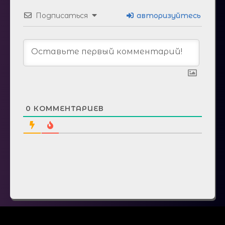
Подписаться
авторизуйтесь
0
КОММЕНТАРИЕВ