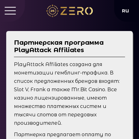
RU
Партнерская программа
PlayAttack Affiliates
PlayAttack Affiliates создана для
монетизации гемблинг-трафика. В
список предложенных брендов входят:
Slot V, Frank а также Mr.Bit Casino. Все
казино лицензированные, имеют
множество платежных систем и
тысячи слотов от передовых
производителей.
Партнерка предлагает оплату по