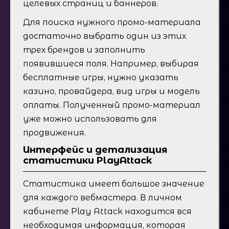
целевых страниц и баннеров.
Для поиска нужного промо-материала
достаточно выбрать один из этих
трех брендов и заполнить
появившиеся поля. Например, выбирая
бесплатные игры, нужно указать
казино, провайдера, вид игры и модель
оплаты. Полученный промо-материал
уже можно использовать для
продвижения.
Интерфейс и детализация
статистики PlayAttack
Статистика имеет большое значение
для каждого вебмастера. В личном
кабинете Play Attack находится вся
необходимая информация, которая