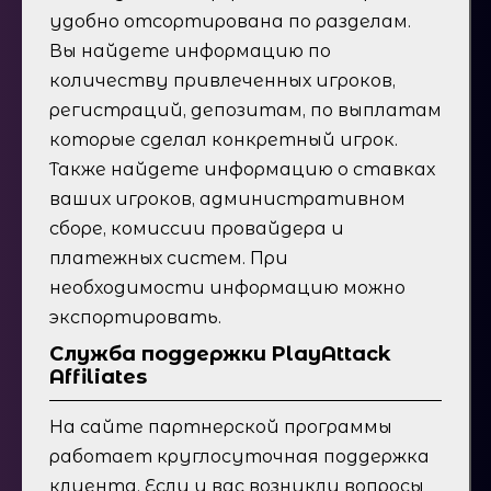
удобно отсортирована по разделам.
Вы найдете информацию по
количеству привлеченных игроков,
регистраций, депозитам, по выплатам
которые сделал конкретный игрок.
Также найдете информацию о ставках
ваших игроков, административном
сборе, комиссии провайдера и
платежных систем. При
необходимости информацию можно
экспортировать.
Служба поддержки PlayAttack
Affiliates
На сайте партнерской программы
работает круглосуточная поддержка
клиента. Если у вас возникли вопросы