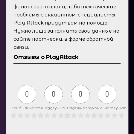
финансового плана, либо технические
проблемы с аккаунтом, специалисты
Play Attack придут вам на помощь.
Нужно лишь заполнить свои данные на
сайте партнерки, в форме обратной
связи.
Отзывы о PlayAttack
0
0
0
0
Прибыльность
Поддержка
Надежность
Промо-материалы