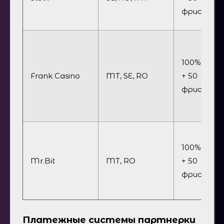
фриспино
100% до 5
Frank Casino
MT, SE, RO
+ 50
фриспино
100% до 5
Mr.Bit
MT, RO
+ 50
фриспино
Платежные системы партнерки