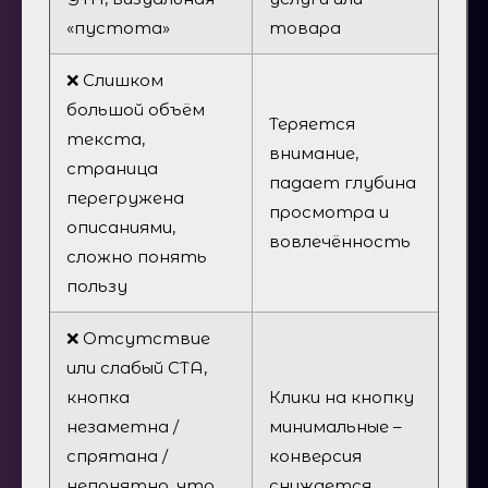
«пустота»
товара
❌ Слишком
большой объём
Теряется
текста,
внимание,
страница
падает глубина
перегружена
просмотра и
описаниями,
вовлечённость
сложно понять
пользу
❌ Отсутствие
или слабый CTA,
кнопка
Клики на кнопку
незаметна /
минимальные –
спрятана /
конверсия
непонятно, что
снижается