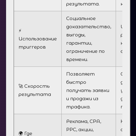
результата.
кроме
Социальное
доказательство,
Испол
⚡
выгоды,
реже и
Использование
гарантии,
нейтр
триггеров
ограничение по
форме
времени.
Позволяет
Форм
быстро
довер
🚀 Скорость
получать заявки
узнав
результата
и продажи из
долго
трафика.
персп
Реклама, CPA,
Корп
PPC, акции,
сайты
🌍 Где