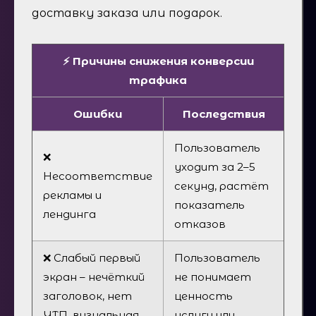
доставку заказа или подарок.
⚡ Причины снижения конверсии
трафика
Ошибки
Последствия
Пользователь
❌
уходит за 2–5
Несоответствие
секунд, растёт
рекламы и
показатель
лендинга
отказов
❌ Слабый первый
Пользователь
экран – нечёткий
не понимает
заголовок, нет
ценность
УТП, визуальная
услуги или