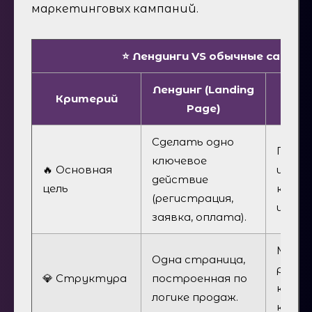
маркетинговых кампаний.
⭐ Лендинги VS обычные сайты
Лендинг (Landing
Критерий
Обы
Page)
Сделать одно
Пред
ключевое
🔥 Основная
инфор
действие
цель
компа
(регистрация,
и воз
заявка, оплата).
Много
Одна страница,
разде
💎 Структура
построенная по
катало
логике продаж.
конт