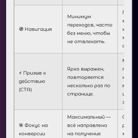
Полно
Минимум
меню,
переходов, часто
🧭 Навигация
кнопк
без меню, чтобы
межд
не отвлекать.
стран
Може
Ярко выражен,
прис
⚡ Призыв к
повторяется
но не
действию
несколько раз по
являе
(CTA)
странице.
цент
элеме
Максимальный —
Средн
🎯 Фокус на
всё направлено
реша
конверсии
на получение
множе