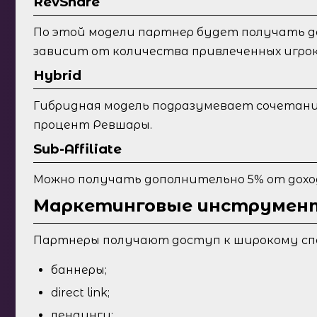
RevShare
По этой модели партнер будет получать до
зависит от количества привлеченных игрок
Hybrid
Гибридная модель подразумевает сочетание
процент Ревшары.
Sub-Affiliate
Можно получать дополнительно 5% от доход
Маркетинговые инструмен
Партнеры получают доступ к широкому сп
баннеры;
direct link;
лендинги;