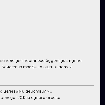
В начале для партнера будет доступна
ь. Качество трафика оценивается
Под целевыми действиями
ь до 120$ за одного игрока.