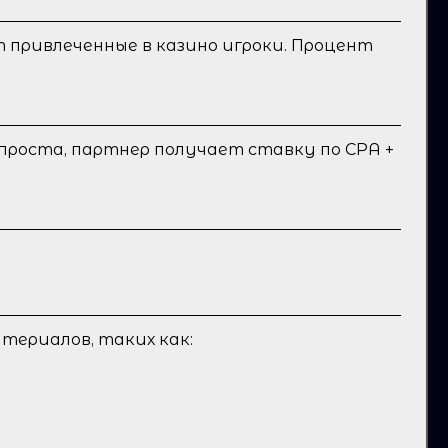
 привлеченные в казино игроки. Процент
проста, партнер получает ставку по CPA +
териалов, таких как: