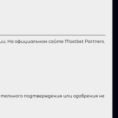
. На официальном сайте Mostbet Partners,
ительного подтверждения или одобрения не